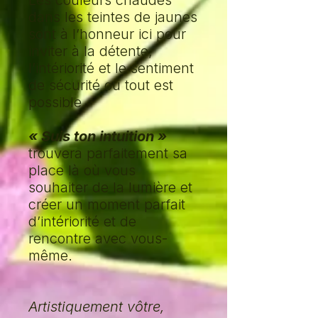
Les couleurs chaudes
dans les teintes de jaunes
sont à l’honneur ici pour
inviter à la détente,
l’intériorité et le sentiment
de sécurité où tout est
possible.
« Suis ton intuition »
trouvera parfaitement sa
place là où vous
souhaiter de la lumière et
créer un moment parfait
d’intériorité et de
rencontre avec vous-
même.
Artistiquement vôtre,