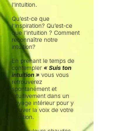
l’intuition.
Qu’est-ce que
l’inspiration? Qu’est-ce
que l’intuition ? Comment
reconnaître notre
intuition?
En prenant le temps de
contempler
« Suis ton
intuition »
vous vous
retrouverez
spontanément et
intuitivement dans un
voyage intérieur pour y
trouver la voix de votre
intuition.