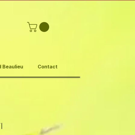
 Beaulieu
Contact
l