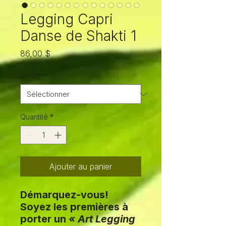
Legging Capri
Danse de Shakti 1
Prix
86,00 $
Size
*
Quantité
*
Ajouter au panier
Démarquez-vous!
Soyez les premières à
porter un
« Art Legging