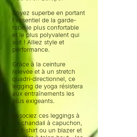
Soyez superbe en portant
l'essentiel de la garde-
robe le plus confortable
et le plus polyvalent qui
soit ! Alliez style et
performance.
Grâce à la ceinture
relevée et à un stretch
quadri-directionnel, ce
legging de yoga résistera
aux entraînements les
plus exigeants.
Associez ces leggings à
un chandail à capuchon,
un t-shirt ou un blazer et