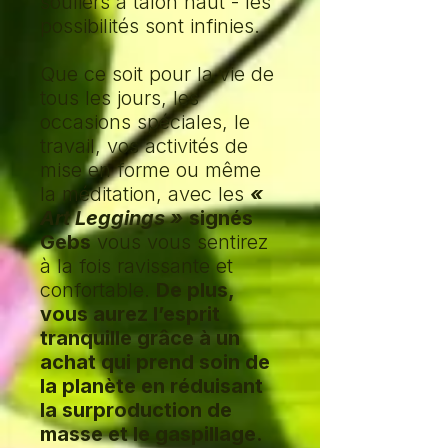
souliers à talon haut - les
possibilités sont infinies.
Que ce soit pour la vie de
tous les jours, les
occasions spéciales, le
travail, vos activités de
mise en forme ou même
la méditation, avec les
«
Art Leggings »
signés
Gebs
vous vous sentirez
à la fois ravissante et
confortable.
De plus,
vous aurez l’esprit
tranquille grâce à un
achat qui prend soin de
la planète en réduisant
la surproduction de
masse et le gaspillage.