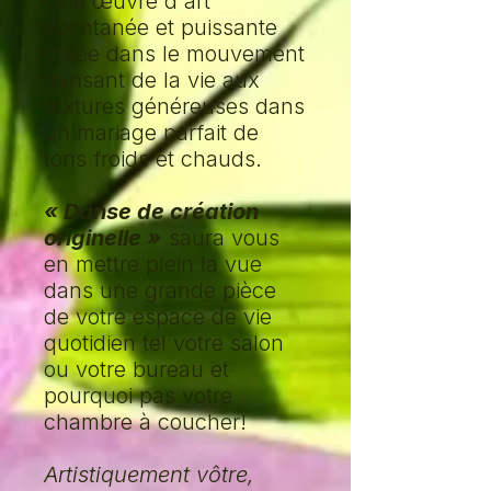
Une œuvre d'art
spontanée et puissante
créée dans le mouvement
dansant de la vie aux
textures généreuses dans
un mariage parfait de
tons froids et chauds.
« Danse de création
originelle »
saura vous
en mettre plein la vue
dans une grande pièce
de votre espace de vie
quotidien tel votre salon
ou votre bureau et
pourquoi pas votre
chambre à coucher!
Artistiquement vôtre,