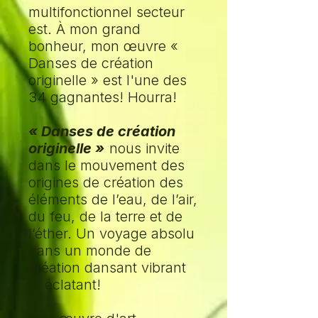
multifonctionnel secteur
est. À mon grand
bonheur, mon œuvre «
Danses de création
originelle » est l'une des
34 gagnantes! Hourra!
« Danses de création
originelle »
nous invite
dans le mouvement des
origines de création des
éléments de l’eau, de l’air,
du feu, de la terre et de
l’éther. Un voyage absolu
dans un monde de
création dansant vibrant
et éclatant!