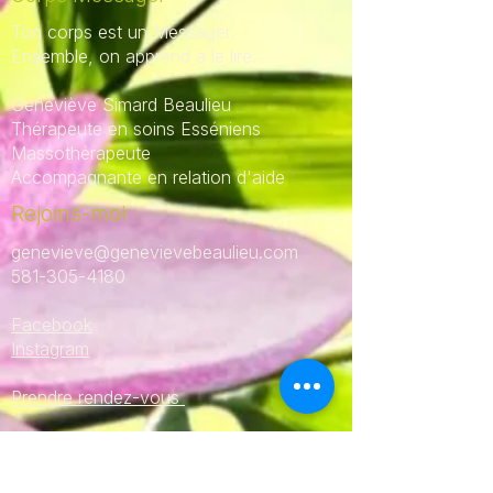
Ton corps est un Messager.
Ensemble, on apprend à le lire.
Geneviève Simard Beaulieu
Thérapeute en soins Esséniens
Massothérapeute
Accompagnante en relation d'aide
Rejoins-moi
genevieve@genevievebeaulieu.com
581-305-4180
Facebook
Instagram
Prendre rendez-vous
Bureaux