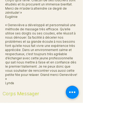
corps qu'à l'âme. Chacun de ses touchers sont
étudiés et ils procurent un immense bienfait.
Merci de m'aider à atteindre ce degré de
zénitude! »
Eugénie
« Geneviève a développé et personnalisé une
méthode de massage très efficace. Qu’elle
utilise ses doigts ou ses coudes, elle réussit à
nous dénouer. Sa facilité à déceler nos
problèmes et sa grande écoute à nos besoins
font qu’elle nous fait vivre une expérience très
appréciée. Dans un environnement calme et
respectueux, c’est toujours très agréable
d’échanger avec cette jeune professionnelle
qui sait nous mettre à l’aise et en confiance dès
le premier traitement. Je ne peux donc que
vous souhaiter de rencontrer vous aussi cette
petite fée pour relaxer. Grand merci Geneviève!
»
Lynda
Corps Messager
Ton corps est un Messager.
Ensemble, on apprend à le lire.