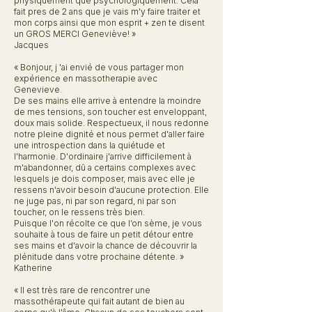
physiquement que psychologiquement. Cela
fait pres de 2 ans que je vais m'y faire traiter et
mon corps ainsi que mon esprit + zen te disent
un GROS MERCI Geneviève! »
Jacques
« Bonjour, j 'ai envié de vous partager mon
expérience en massotherapie avec
Genevieve.
De ses mains elle arrive à entendre la moindre
de mes tensions, son toucher est enveloppant,
doux mais solide. Respectueux, il nous redonne
notre pleine dignité et nous permet d'aller faire
une introspection dans la quiétude et
l'harmonie. D'ordinaire j'arrive difficilement à
m'abandonner, dû a certains complexes avec
lesquels je dois composer, mais avec elle je
ressens n'avoir besoin d'aucune protection. Elle
ne juge pas, ni par son regard, ni par son
toucher, on le ressens très bien.
Puisque l'on récolte ce que l’on sème, je vous
souhaite à tous de faire un petit détour entre
ses mains et d'avoir la chance de découvrir la
plénitude dans votre prochaine détente. »
Katherine
« Il est très rare de rencontrer une
massothérapeute qui fait autant de bien au