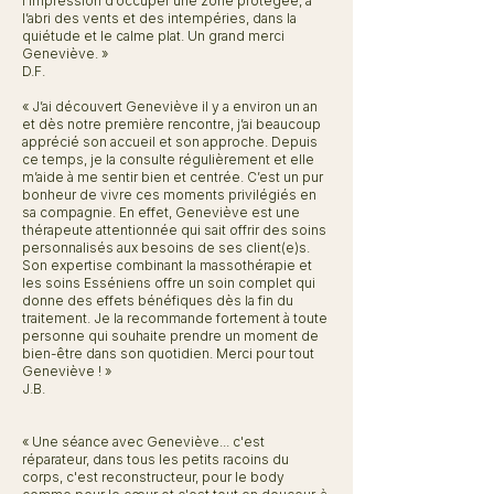
l’impression d’occuper une zone protégée, à
l’abri des vents et des intempéries, dans la
quiétude et le calme plat. Un grand merci
Geneviève. »
D.F.
« J’ai découvert Geneviève il y a environ un an
et dès notre première rencontre, j’ai beaucoup
apprécié son accueil et son approche. Depuis
ce temps, je la consulte régulièrement et elle
m’aide à me sentir bien et centrée. C’est un pur
bonheur de vivre ces moments privilégiés en
sa compagnie. En effet, Geneviève est une
thérapeute attentionnée qui sait offrir des soins
personnalisés aux besoins de ses client(e)s.
Son expertise combinant la massothérapie et
les soins Esséniens offre un soin complet qui
donne des effets bénéfiques dès la fin du
traitement. Je la recommande fortement à toute
personne qui souhaite prendre un moment de
bien-être dans son quotidien. Merci pour tout
Geneviève ! »
J.B.
« Une séance avec Geneviève... c'est
réparateur, dans tous les petits racoins du
corps, c'est reconstructeur, pour le body