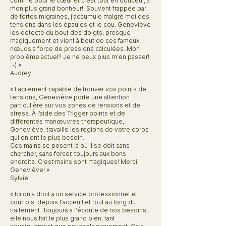
comme pour le cœur et c'est tout en douceur, à
mon plus grand bonheur! Souvent frappée par
de fortes migraines, j'accumule malgré moi des
tensions dans les épaules et le cou. Geneviève
les détecte du bout des doigts, presque
magiquement et vient à bout de ces fameux
nœuds à force de pressions calculées. Mon
problème actuel? Je ne peux plus m'en passer!
;-) »
Audrey
« Facilement capable de trouver vos points de
tensions, Geneviève porte une attention
particulière sur vos zones de tensions et de
stress. À l’aide des Trigger points et de
différentes manœuvres thérapeutique,
Geneviève, travaille les régions de votre corps
qui en ont le plus besoin.
Ces mains se posent là où il se doit sans
chercher, sans forcer, toujours aux bons
endroits. C'est mains sont magiques! Merci
Geneviève! »
Sylvie
« Ici on a droit a un service professionnel et
courtois, depuis l'acceuil et tout au long du
traitement. Toujours a l'écoute de nos besoins,
elle nous fait le plus grand bien, tant