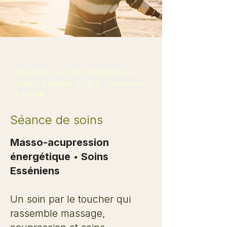
Soulager le corps. Entendre le
Cœur. Apaiser l’Esprit. Connecter
à l'Âme.
Séance de soins
Masso-acupression
énergétique
•
Soins
Esséniens
Un soin par le toucher qui
rassemble massage,